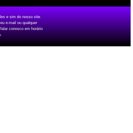
es e sim do nosso site.
eu e-mail ou qualquer
 falar conosco em horário
.