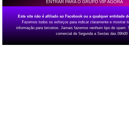
ENTRAR PARA O GRUPO VIP AGORA
Este site não é afiliado ao Facebook ou a qualquer entidade 
Fazemos todos os esforços para indicar claramente e mostrar t
informação para terceiros. Jamais fazemos nenhum tipo de spam. Se
comercial de Segunda a Sextas das 09h00